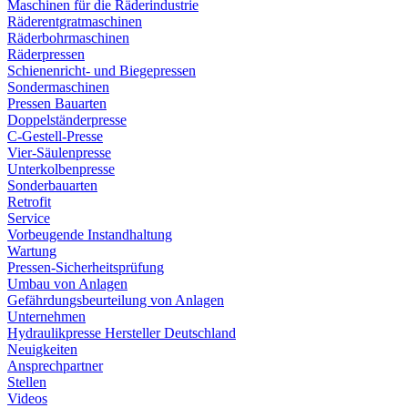
Maschinen für die Räderindustrie
Räderentgratmaschinen
Räderbohrmaschinen
Räderpressen
Schienenricht- und Biegepressen
Sondermaschinen
Pressen Bauarten
Doppelständerpresse
C-Gestell-Presse
Vier-Säulenpresse
Unterkolbenpresse
Sonderbauarten
Retrofit
Service
Vorbeugende Instandhaltung
Wartung
Pressen-Sicherheitsprüfung
Umbau von Anlagen
Gefährdungsbeurteilung von Anlagen
Unternehmen
Hydraulikpresse Hersteller Deutschland
Neuigkeiten
Ansprechpartner
Stellen
Videos