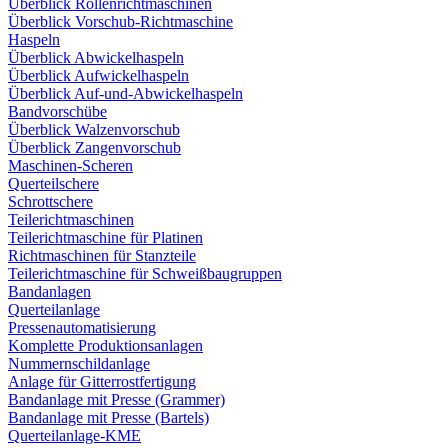
Überblick Rollenrichtmaschinen
Überblick Vorschub-Richtmaschine
Haspeln
Überblick Abwickelhaspeln
Überblick Aufwickelhaspeln
Überblick Auf-und-Abwickelhaspeln
Bandvorschübe
Überblick Walzenvorschub
Überblick Zangenvorschub
Maschinen-Scheren
Querteilschere
Schrottschere
Teilerichtmaschinen
Teilerichtmaschine für Platinen
Richtmaschinen für Stanzteile
Teilerichtmaschine für Schweißbaugruppen
Bandanlagen
Querteilanlage
Pressenautomatisierung
Komplette Produktionsanlagen
Nummernschildanlage
Anlage für Gitterrostfertigung
Bandanlage mit Presse (Grammer)
Bandanlage mit Presse (Bartels)
Querteilanlage-KME