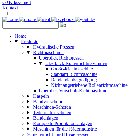
G+K fasziniert
Kontakt
Home
Produkte
Hydraulische Pressen
Richtmaschinen
Überblick Richtpressen
Überblick Rollenrichtmaschinen
Große-Richtmaschine
Standard Richtmaschine
Bandendenbegradigung
Nicht angetriebene Rollenrichtmaschine
Überblick Vorschub-Richtmaschine
Haspeln
Bandvorschübe
Maschinen-Scheren
Teilerichtmaschinen
Bandanlagen
Komplette Produktionsanlagen
Maschinen für die Räderindustrie
Schienenricht- und Biegepressen