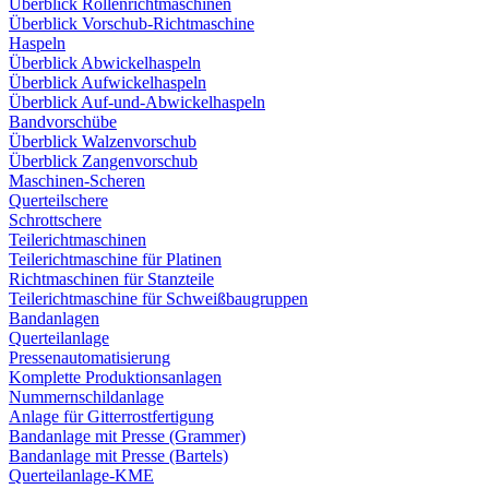
Überblick Rollenrichtmaschinen
Überblick Vorschub-Richtmaschine
Haspeln
Überblick Abwickelhaspeln
Überblick Aufwickelhaspeln
Überblick Auf-und-Abwickelhaspeln
Bandvorschübe
Überblick Walzenvorschub
Überblick Zangenvorschub
Maschinen-Scheren
Querteilschere
Schrottschere
Teilerichtmaschinen
Teilerichtmaschine für Platinen
Richtmaschinen für Stanzteile
Teilerichtmaschine für Schweißbaugruppen
Bandanlagen
Querteilanlage
Pressenautomatisierung
Komplette Produktionsanlagen
Nummernschildanlage
Anlage für Gitterrostfertigung
Bandanlage mit Presse (Grammer)
Bandanlage mit Presse (Bartels)
Querteilanlage-KME