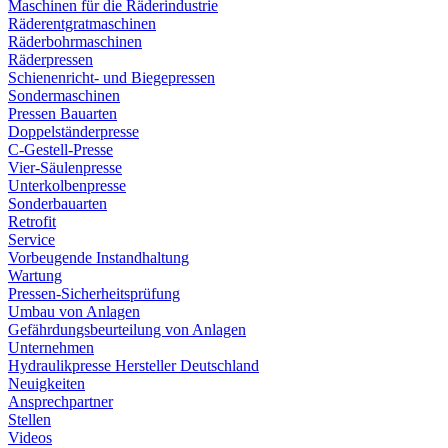
Maschinen für die Räderindustrie
Räderentgratmaschinen
Räderbohrmaschinen
Räderpressen
Schienenricht- und Biegepressen
Sondermaschinen
Pressen Bauarten
Doppelständerpresse
C-Gestell-Presse
Vier-Säulenpresse
Unterkolbenpresse
Sonderbauarten
Retrofit
Service
Vorbeugende Instandhaltung
Wartung
Pressen-Sicherheitsprüfung
Umbau von Anlagen
Gefährdungsbeurteilung von Anlagen
Unternehmen
Hydraulikpresse Hersteller Deutschland
Neuigkeiten
Ansprechpartner
Stellen
Videos