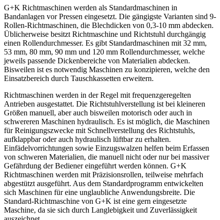
G+K Richtmaschinen werden als Standardmaschinen in
Bandanlagen vor Pressen eingesetzt. Die gängigste Varianten sind 9-
Rollen-Richtmaschinen, die Blechdicken von 0,3-10 mm abdecken.
Üblicherweise besitzt Richtmaschine und Richtstuhl durchgängig
einen Rollendurchmesser. Es gibt Standardmaschinen mit 32 mm,
53 mm, 80 mm, 90 mm und 120 mm Rollendurchmesser, welche
jeweils passende Dickenbereiche von Materialien abdecken.
Bisweilen ist es notwendig Maschinen zu konzipieren, welche den
Einsatzbereich durch Tauschkassetten erweitern.
Richtmaschinen werden in der Regel mit frequenzgeregelten
Antrieben ausgestattet. Die Richtstuhlverstellung ist bei kleineren
Größen manuell, aber auch bisweilen motorisch oder auch in
schwereren Maschinen hydraulisch. Es ist möglich, die Maschinen
für Reinigungszwecke mit Schnellverstellung des Richtstuhls,
aufklappbar oder auch hydraulisch lüftbar zu erhalten.
Einfädelvorrichtungen sowie Einzugswalzen helfen beim Erfassen
von schweren Materialien, die manuell nicht oder nur bei massiver
Gefährdung der Bediener eingeführt werden können. G+K
Richtmaschinen werden mit Präzisionsrollen, teilweise mehrfach
abgestützt ausgeführt. Aus dem Standardprogramm entwickelten
sich Maschinen für eine unglaubliche Anwendungsbreite. Die
Standard-Richtmaschine von G+K ist eine gern eingesetzte
Maschine, da sie sich durch Langlebigkeit und Zuverlässigkeit
auszeichnet.