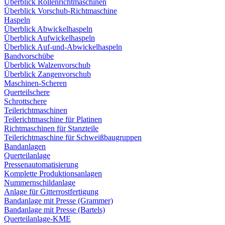
Überblick Rollenrichtmaschinen
Überblick Vorschub-Richtmaschine
Haspeln
Überblick Abwickelhaspeln
Überblick Aufwickelhaspeln
Überblick Auf-und-Abwickelhaspeln
Bandvorschübe
Überblick Walzenvorschub
Überblick Zangenvorschub
Maschinen-Scheren
Querteilschere
Schrottschere
Teilerichtmaschinen
Teilerichtmaschine für Platinen
Richtmaschinen für Stanzteile
Teilerichtmaschine für Schweißbaugruppen
Bandanlagen
Querteilanlage
Pressenautomatisierung
Komplette Produktionsanlagen
Nummernschildanlage
Anlage für Gitterrostfertigung
Bandanlage mit Presse (Grammer)
Bandanlage mit Presse (Bartels)
Querteilanlage-KME