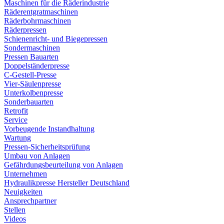
Maschinen für die Räderindustrie
Räderentgratmaschinen
Räderbohrmaschinen
Räderpressen
Schienenricht- und Biegepressen
Sondermaschinen
Pressen Bauarten
Doppelständerpresse
C-Gestell-Presse
Vier-Säulenpresse
Unterkolbenpresse
Sonderbauarten
Retrofit
Service
Vorbeugende Instandhaltung
Wartung
Pressen-Sicherheitsprüfung
Umbau von Anlagen
Gefährdungsbeurteilung von Anlagen
Unternehmen
Hydraulikpresse Hersteller Deutschland
Neuigkeiten
Ansprechpartner
Stellen
Videos