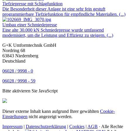
Tiefziepresse mit Schlagfunktion
Die Besonderheit dieser Anlage ist eine sehr fein gestuft
programmierbare Tiefziefunktion für empfindliche Materialien. (...)
Umbau einer Schmiedepresse
Eine alte 30.000 kN Schmiedepresse wurde umfassend
modernisiert, um die Leistung und Effizienz zu steigern. (...)
G+K Umformtechnik GmbH
Nordring 68
63843 Niedernberg
Deutschland
06028 / 9998 - 0
06028 / 9998 - 59
Bitte aktivieren Sie JavaScript
Dieser externe Inhalt kann aufgrund Ihrer gewählten
Cookie-
Einstellungen
nicht angezeigt werden.
Impressum
|
Datenschutzerklärung
|
Cookies
|
AGB
· Alle Rechte