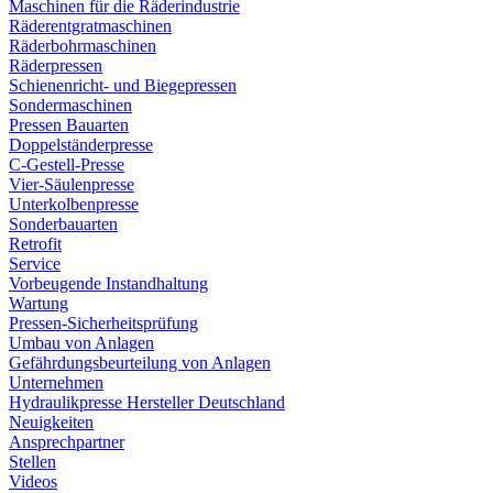
Maschinen für die Räderindustrie
Räderentgratmaschinen
Räderbohrmaschinen
Räderpressen
Schienenricht- und Biegepressen
Sondermaschinen
Pressen Bauarten
Doppelständerpresse
C-Gestell-Presse
Vier-Säulenpresse
Unterkolbenpresse
Sonderbauarten
Retrofit
Service
Vorbeugende Instandhaltung
Wartung
Pressen-Sicherheitsprüfung
Umbau von Anlagen
Gefährdungsbeurteilung von Anlagen
Unternehmen
Hydraulikpresse Hersteller Deutschland
Neuigkeiten
Ansprechpartner
Stellen
Videos