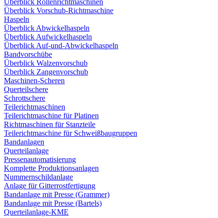
Überblick Rollenrichtmaschinen
Überblick Vorschub-Richtmaschine
Haspeln
Überblick Abwickelhaspeln
Überblick Aufwickelhaspeln
Überblick Auf-und-Abwickelhaspeln
Bandvorschübe
Überblick Walzenvorschub
Überblick Zangenvorschub
Maschinen-Scheren
Querteilschere
Schrottschere
Teilerichtmaschinen
Teilerichtmaschine für Platinen
Richtmaschinen für Stanzteile
Teilerichtmaschine für Schweißbaugruppen
Bandanlagen
Querteilanlage
Pressenautomatisierung
Komplette Produktionsanlagen
Nummernschildanlage
Anlage für Gitterrostfertigung
Bandanlage mit Presse (Grammer)
Bandanlage mit Presse (Bartels)
Querteilanlage-KME